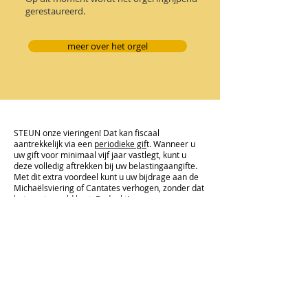
gerestaureerd.
meer over het orgel
STEUN onze vieringen! Dat kan fiscaal
aantrekkelijk via een
periodieke gif
t. Wanneer u
uw gift voor minimaal vijf jaar vastlegt, kunt u
deze volledig aftrekken bij uw belastingaangifte.
Met dit extra voordeel kunt u uw bijdrage aan de
M
ichaëlsviering of Cantates verhogen, zonder dat
het u extra geld kost. Bedankt!
ADRES VIERINGEN
Academiehuis Grote Kerk
Grote Markt 18
8011 LW Zwolle
CONTACT