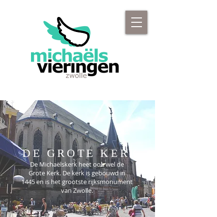
DE GROTE KERK
De Michaëlskerk heet ook wel de
Grote Kerk. De kerk is gebouwd in
1445 en is het grootste rijksmonument
van Zwolle.