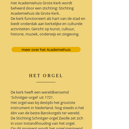
Het Academiehuis Grote Kerk wordt
beheerd door een stichting: Stichting
Academiehuis de Grote Kerk.
De kerk functioneert als hart van de stad en
biedt onderdak aan kerkelijke en culturele
activiteiten. Gericht op kunst, cultuur,
historie, muziek, onderwijs en zingeving.
meer over het Academiehuis
HET ORGEL
De kerk heeft een wereldberoemd
'Schnitger-orgel' uit 1721.
Het orgel was bij destijds het grootste
instrument in Nederland. Nog steeds is het
één van de beste Barokorgels ter wereld.
De Stichting Schnitger-orgel Zwolle zet zich
in voor instandhouding van het orgel.
Op dit moment wordt het orgel ingrijpend